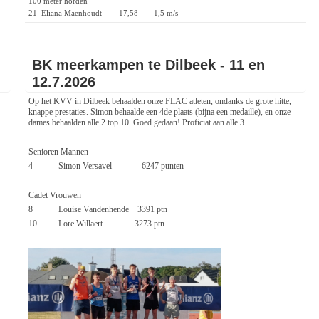
100 meter horden
21 Eliana Maenhoudt 17,58 -1,5 m/s
BK meerkampen te Dilbeek - 11 en
12.7.2026
Op het KVV in Dilbeek behaalden onze FLAC atleten, ondanks de grote hitte,
knappe prestaties. Simon behaalde een 4de plaats (bijna een medaille), en onze
dames behaalden alle 2 top 10. Goed gedaan! Proficiat aan alle 3.
Senioren Mannen
4 Simon Versavel 6247 punten
Cadet Vrouwen
8 Louise Vandenhende 3391 ptn
10 Lore Willaert 3273 ptn