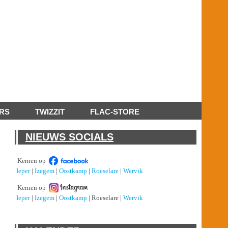
RS
TWIZZIT
FLAC-STORE
NIEUWS SOCIALS
Kernen op
Ieper
|
Izegem
|
Oostkamp
|
Roeselare
|
Wervik
Kernen op
Ieper
|
Izegem
|
Oostkamp
| Roeselare |
Wervik