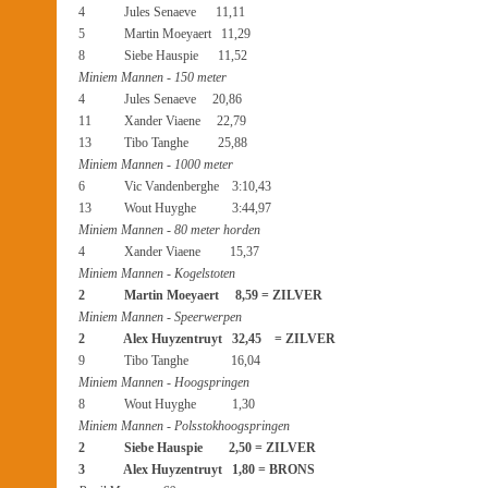
4 Jules Senaeve 11,11
5 Martin Moeyaert 11,29
8 Siebe Hauspie 11,52
Miniem Mannen - 150 meter
4 Jules Senaeve 20,86
11 Xander Viaene 22,79
13 Tibo Tanghe 25,88
Miniem Mannen - 1000 meter
6 Vic Vandenberghe 3:10,43
13 Wout Huyghe 3:44,97
Miniem Mannen - 80 meter horden
4 Xander Viaene 15,37
Miniem Mannen - Kogelstoten
2 Martin Moeyaert 8,59 = ZILVER
Miniem Mannen - Speerwerpen
2 Alex Huyzentruyt 32,45 = ZILVER
9 Tibo Tanghe 16,04
Miniem Mannen - Hoogspringen
8 Wout Huyghe 1,30
Miniem Mannen - Polsstokhoogspringen
2 Siebe Hauspie 2,50 = ZILVER
3 Alex Huyzentruyt 1,80 = BRONS