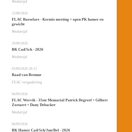
Wedstrijd
23/08/2026
FLAC Roeselare - Kermis meeting + open PK hamer en
gewicht
Wedstrijd
29/08/2026
BK Cad/Sch - 2026
Wedstrijd
03/09/2026
20:15
Raad van Bestuur
FLAC-vergadering
06/09/2026
FLAC Wervik - 35ste Memorial Patrick Degreef + Gilbert
Zoetaert + Dany Debacker
Wedstrijd
06/09/2026
BK Hamer Cad/Sch/Jun/Bel - 2026