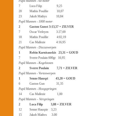
Pupil Mannen - 60 meter
7 Luca Filip 9,25
20 Mathis Pouillie 10,07
23 Jakob Mathys 10,84
Pupil Mannen - 1000 meter
2 Gaston Gunst 3:13,57 = ZILVER
7 Oscar Verleyen 3:27,69
18 Mathis Pouillie 4:02,19
21 Cas Mallezie 4:16,95
Pupil Mannen - Discuswerpen
1 Robin Karnisauskis 23,31 = GOUD
7 Sverre Poulain 600gr 16,95
Pupil Mannen - Kogelstoten
2 Sverre Poulain 7,71 = ZILVER
Pupil Mannen - Vortexwerpen
1 Senne Hauspi 43,20 = GOUD
6 Gaston Gun 31,35
Pupil Mannen - Hoogspringen
14 Cas Mallezie 1,00
Pupil Mannen – Verspringen
2 Luca Filip 3,88 = ZILVER
12 Senne Hauspie 3,23
15 Jakob Mathys 3,00