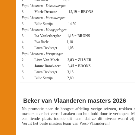
Pupil Vrouwen - Discuswerpen
3 Marie Decoene 15,19 = BRONS
Pupil Vrouwen - Vortexwerpen
8 Billie Samijn 14,59
Pupil Vrouwen - Hoogspringen
3 Isa Vanlerberghe 1,15 = BRONS
4 Eva Baele 1,10
6 Ilaura Devlieger 1,05
Pupil Vrouwen - Verspringen
2 Lieze Van Maele 3,83 = ZILVER
3 Janne Banckaert 3,45 = BRONS
6 Ilaura Devlieger 3,15
8 Billie Samijn 2,89
Beker van Vlaanderen masters 2026
Na promotie naar de hoogste afdeling vorige seizoen, trokken 
masters naar het verre Lanaken om hun huid duur te verkopen. M
een tiende plaats toonde dit team dat ze dit niveau waard zij
Veruit het beste masters team van West-Vlaanderen!