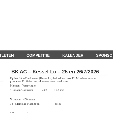
TLETEN
COMPETITIE
KALENDER
SPONSO
BK AC – Kessel Lo – 25 en 26/7/2026
Op het BK AC te Leuvel (Kessel Lo) behaalden onze FLAC atleten mooie
prestaties. Proficiat met jullie selectie en deelname.
Mannen - Verspringen
4 Jeroen Gonnissen 7,08 +1,3 m/s
Vrouwen - 400 meter
15 Ellemieke Maenhoudt 55,53