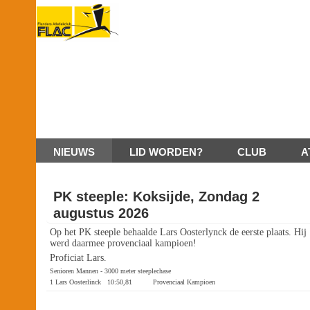
NIEUWS
LID WORDEN?
CLUB
A
PK steeple: Koksijde, Zondag 2
augustus 2026
Op het PK steeple behaalde Lars Oosterlynck de eerste plaats. Hij
werd daarmee provenciaal kampioen!
Proficiat Lars.
Senioren Mannen - 3000 meter steeplechase
1 Lars Oosterlinck 10:50,81 Provenciaal Kampioen