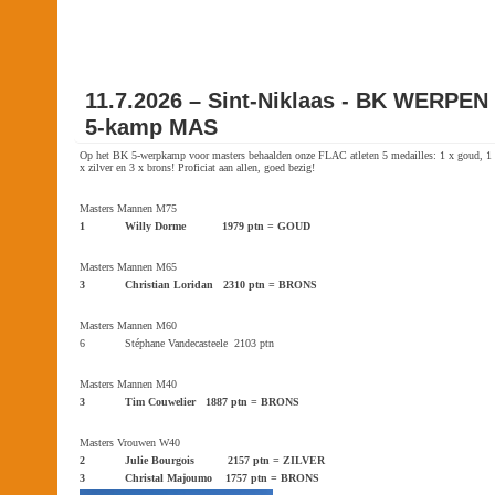
11.7.2026 – Sint-Niklaas - BK WERPEN
5-kamp MAS
Op het BK 5-werpkamp voor masters behaalden onze FLAC atleten 5 medailles: 1 x goud, 1
x zilver en 3 x brons! Proficiat aan allen, goed bezig!
Masters Mannen M75
1 Willy Dorme 1979 ptn = GOUD
Masters Mannen M65
3 Christian Loridan 2310 ptn = BRONS
Masters Mannen M60
6 Stéphane Vandecasteele 2103 ptn
Masters Mannen M40
3 Tim Couwelier 1887 ptn = BRONS
Masters Vrouwen W40
2 Julie Bourgois 2157 ptn = ZILVER
3 Christal Majoumo 1757 ptn = BRONS