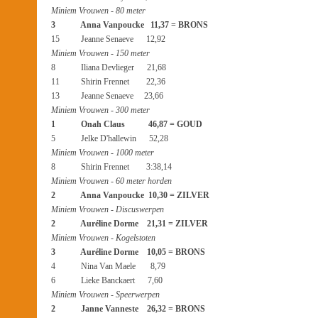
Miniem Vrouwen - 80 meter
3 Anna Vanpoucke 11,37 = BRONS
15 Jeanne Senaeve 12,92
Miniem Vrouwen - 150 meter
8 Iliana Devlieger 21,68
11 Shirin Frennet 22,36
13 Jeanne Senaeve 23,66
Miniem Vrouwen - 300 meter
1 Onah Claus 46,87 = GOUD
5 Jelke D'hallewin 52,28
Miniem Vrouwen - 1000 meter
8 Shirin Frennet 3:38,14
Miniem Vrouwen - 60 meter horden
2 Anna Vanpoucke 10,30 = ZILVER
Miniem Vrouwen - Discuswerpen
2 Auréline Dorme 21,31 = ZILVER
Miniem Vrouwen - Kogelstoten
3 Auréline Dorme 10,05 = BRONS
4 Nina Van Maele 8,79
6 Lieke Banckaert 7,60
Miniem Vrouwen - Speerwerpen
2 Janne Vanneste 26,32 = BRONS