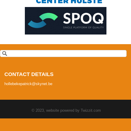
CONTACT DETAILS
hollebekepatrick@skynet.be
© 2023, website powered by
Twizzit.com